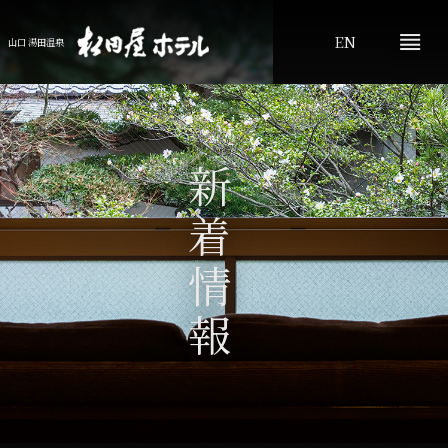
EN
山口 湯田温泉
新着情報
プライバシーポリシー
お問い合わせ
よくあるご質問
ふぐプランのご案内
記念日
ご会食
山口観光
新着情報
アクセス
松田屋