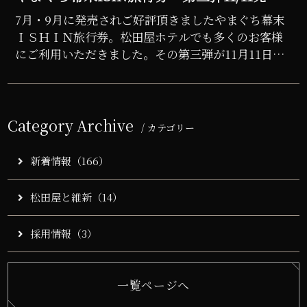
売！松田屋ホテルにお得に宿泊しよう♪
7月・9月に発売されご好評頂きましたやまぐち幕末
ＩＳＨＩＮ旅行券。松田屋ホテルでも多くのお客様
にご利用いただきました。その第三弾が11月11日
(水）全国のコンビニエンスストアで発売されま
す！！※県外販売は9...
Category Archive
/ カテゴリー
新着情報（166）
松田屋と維新（14）
採用情報（3）
一覧ページへ