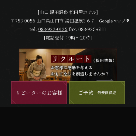
[山口 湯田温泉 松田屋ホテル]
〒753-0056 山口県山口市 湯田温泉3-6-7
Google マップ
tel.
083-922-0125
fax.
083-925-6111
[電話受付：9時～20時]
リピーターのお客様
ご予約
Twitter
Instagram
Facebook
TripAdvisor
最安値保証
Copyright © MATSUDAYA HOTEL All Rights Reserved.