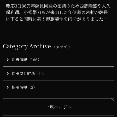
慶応3(1867)年薩長同盟の密議のため西郷隆盛や大久
保利通、小松帯刀らが来山した年倒幕の密勅が薩長
に下ると同時に錦の御旗製作の内命がありました。
命を受けた品川弥二郎らは京都西陣で材料を購入し
山口に持ち帰...
Category Archive
/ カテゴリー
新着情報（166）
松田屋と維新（14）
採用情報（3）
一覧ページへ