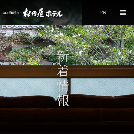
EN
山口 湯田温泉
新着情報
プライバシーポリシー
お問い合わせ
よくあるご質問
ふぐプランのご案内
記念日
ご会食
山口観光
新着情報
アクセス
松田屋