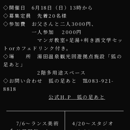
◇開催日 6月18日（日）13時から
◇募集定員 先着20名様
◇参加費 お父さんと二人3000円、
一人参加 2000円
マンガ教室+足湯+利き酒文学セッ
トorカフェドリンク付き。
◇場 所 湯田温泉観光回遊拠点施設「狐の
足あと」
2階多用途スペース
◇お問い合わせ 狐の足あと ℡083-921-
8818
公式H.P 狐の足あと
7/6～ランス美術
4/20～スタジオ