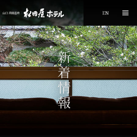
EN
山口 湯田温泉
新着情報
プライバシーポリシー
お問い合わせ
よくあるご質問
ふぐプランのご案内
記念日
ご会食
山口観光
新着情報
アクセス
松田屋