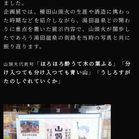
ました。
企画展では、種田山頭火の生涯や酒造に携わっ
た時期などを紹介しながら、湯田温泉との関わ
りに重点を置いた展示内容で、山頭火が闊歩し
たであろう湯田温泉の街路を当時の写真と共に
振り返ります。
「
ほろほろ酔うて木の葉ふる
」「
分
山頭火代表句
け入つても分け入つても青い山
」「
うしろすが
たのしぐれていくか
」